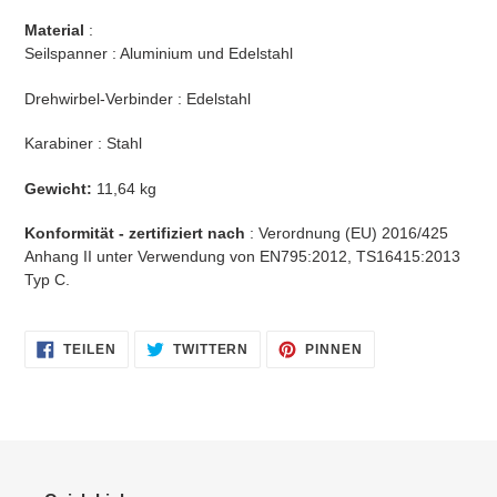
Material
:
Seilspanner : Aluminium und Edelstahl
Drehwirbel-Verbinder : Edelstahl
Karabiner : Stahl
Gewicht:
11,64 kg
Konformität - zertifiziert nach
: Verordnung (EU) 2016/425
Anhang II unter Verwendung von EN795:2012, TS16415:2013
Typ C.
AUF
AUF
AUF
TEILEN
TWITTERN
PINNEN
FACEBOOK
TWITTER
PINTEREST
TEILEN
TWITTERN
PINNEN