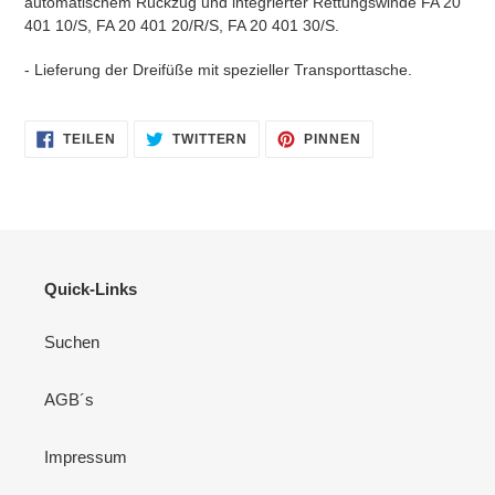
automatischem Rückzug und integrierter Rettungswinde FA 20
401 10/S, FA 20 401 20/R/S, FA 20 401 30/S.
- Lieferung der Dreifüße mit spezieller Transporttasche.
AUF
AUF
AUF
TEILEN
TWITTERN
PINNEN
FACEBOOK
TWITTER
PINTEREST
TEILEN
TWITTERN
PINNEN
Quick-Links
Suchen
AGB´s
Impressum