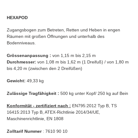
Produkt
wird
HEXAPOD
zum
Warenkorb
Zugangsbogen zum Betreten, Retten und Heben in engen
hinzugefügt
Räumen mit großen Öffnungen und unterhalb des
Bodenniveaus.
Grössenanpassung :
von 1,15 m bis 2,15 m
Durchmesser:
von 1,08 m bis 1,62 m (1 Dreifuß) / von 1,80 m
bis 4,20 m (zwischen den 2 Dreifüßen)
Gewicht:
49,33 kg
Zulässige Tragfähigkeit :
500 kg unter Kopf/ 250 kg auf Bein
Konformität - zertifiziert nach :
EN795:2012 Typ B, TS
16415:2013 Typ B, ATEX-Richtlinie 2014/34/UE,
Maschinenrichtlinie, EN 1808
Zolltarif Nummer
: 7610 90 10