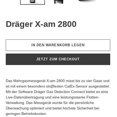
VORHERIGER
NÄC
SCHIEBER
SCHI
Dräger X-am 2800
Normaler
Preis
IN DEN WARENKORB LEGEN
JETZT ZUM CHECKOUT
Produkt
wird
​Das Mehrgasmessgerät X-am 2800 misst bis zu vier Gase und
zum
ist mit einem besonders stoβfesten CatEx-Sensor ausgestattet.
Warenkorb
Mit der Software Dräger Gas Detection Connect bietet es eine
hinzugefügt
Live-Datenübertragung und eine leistungsstarke Flotten-
Verwaltung. Das Messgerät wurde für die persönliche
Überwachung optimiert und bietet höchste Sicherheit bei
geringen Betriebskosten.