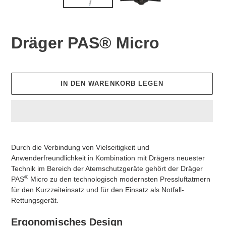
Dräger PAS® Micro
Normaler
Preis
IN DEN WARENKORB LEGEN
Produkt
wird
Durch die Verbindung von Vielseitigkeit und
zum
Anwenderfreundlichkeit in Kombination mit Drägers neuester
Warenkorb
Technik im Bereich der Atemschutzgeräte gehört der Dräger
hinzugefügt
®
PAS
Micro zu den technologisch modernsten Pressluftatmern
für den Kurzzeiteinsatz und für den Einsatz als Notfall-
Rettungsgerät.
Ergonomisches Design