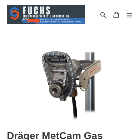
Direkt
zum
Suchen
Warenkor
Inhalt
Dräger MetCam Gas