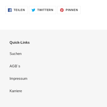
AUF
AUF
AUF
TEILEN
TWITTERN
PINNEN
FACEBOOK
TWITTER
PINTEREST
TEILEN
TWITTERN
PINNEN
Quick-Links
Suchen
AGB´s
Impressum
Karriere