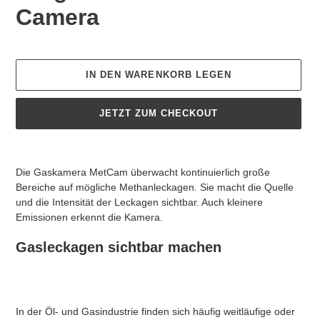
Camera
Normaler
Preis
IN DEN WARENKORB LEGEN
JETZT ZUM CHECKOUT
Produkt
wird
Die Gaskamera MetCam überwacht kontinuierlich große
zum
Bereiche auf mögliche Methanleckagen. Sie macht die Quelle
Warenkorb
und die Intensität der Leckagen sichtbar. Auch kleinere
hinzugefügt
Emissionen erkennt die Kamera.
Gasleckagen sichtbar machen
​In der Öl- und Gasindustrie finden sich häufig weitläufige oder